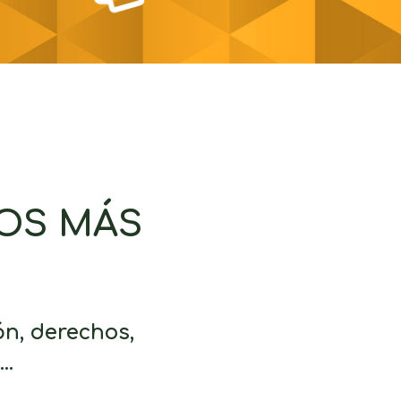
OS MÁS
n, derechos,
d…