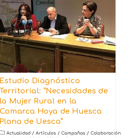
Estudio Diagnóstico
Territorial: “Necesidades de
la Mujer Rural en la
Comarca Hoya de Huesca
Plana de Uesca”
Actualidad
/
Artículos
/
Campañas
/
Colaboración