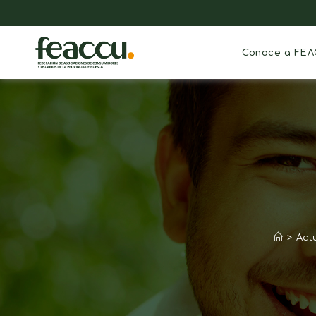
Conoce a FE
>
Act