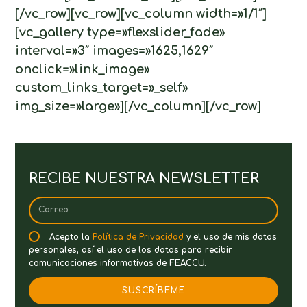
[/vc_row][vc_row][vc_column width=»1/1″]
[vc_gallery type=»flexslider_fade»
interval=»3″ images=»1625,1629″
onclick=»link_image»
custom_links_target=»_self»
img_size=»large»][/vc_column][/vc_row]
RECIBE NUESTRA NEWSLETTER
Acepto la
Política de Privacidad
y el uso de mis datos
personales, así el uso de los datos para recibir
comunicaciones informativas de FEACCU.
SUSCRÍBEME