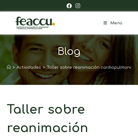
Menú
Blog
>
Actividades
>
Taller sobre reanimación cardiopulmonar
Taller sobre
reanimación