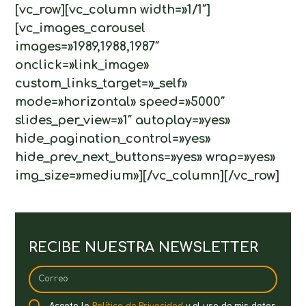
[vc_row][vc_column width=»1/1″]
[vc_images_carousel
images=»1989,1988,1987″
onclick=»link_image»
custom_links_target=»_self»
mode=»horizontal» speed=»5000″
slides_per_view=»1″ autoplay=»yes»
hide_pagination_control=»yes»
hide_prev_next_buttons=»yes» wrap=»yes»
img_size=»medium»][/vc_column][/vc_row]
RECIBE NUESTRA NEWSLETTER
Acepto la
Política de Privacidad
y el uso de mis datos